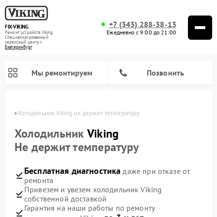
+7 (343) 288-38-13
FIX-VIKING
Ежедневно с 9:00 до 21:00
Ремонт устройств Viking
Специализированный
cервисный центр г.
Екатеринбург
Мы ремонтируем
Позвонить
бурге
Холодильник Viking не держит температуру
Холодильник
Viking
Не держит температуру
Ремонт варочных панелей Viking
Ремонт микроволновых печей Viking
Бесплатная диагностика
даже при отказе от
ремонта
Привезем и увезем холодильник Viking
собственной доставкой
Гарантия на наши работы по ремонту