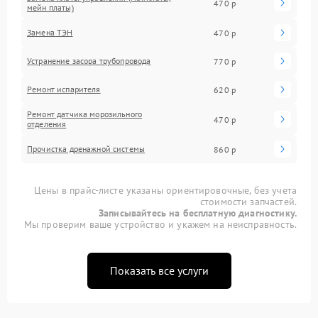
470 р
мейн платы)
Замена ТЭН
470 р
Устранение засора трубопровода
770 р
Ремонт испарителя
620 р
Ремонт датчика морозильного
470 р
отделения
Прочистка дренажной системы
860 р
Цены в прайс-листе указаны ориентировочные, без учета
стоимости запчастей.
Записывайтесь на бесплатную диагностику.
Мы проверим ваше устройство и укажем на неисправность.
Показать все услуги