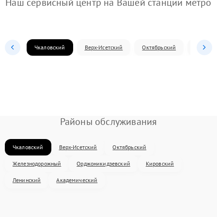
Наш сервисный центр на Вашей станции метро
Чкаловский
Верх-Исетский
Октябрьский
Железн
Районы обслуживания
Чкаловский
Верх-Исетский
Октябрьский
Железнодорожный
Орджоникидзевский
Кировский
Ленинский
Академический