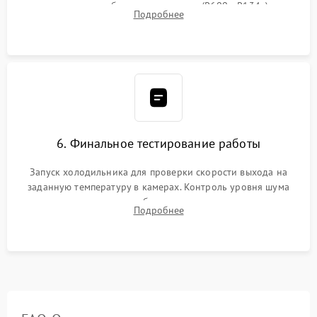
дозированным объемом хладагента (R600a, R134a) по
Подробнее
электронным весам. Контроль рабочего давления в системе.
6. Финальное тестирование работы
Запуск холодильника для проверки скорости выхода на
заданную температуру в камерах. Контроль уровня шума
компрессора, отсутствия обмерзания стенок и корректного
Подробнее
срабатывания системы автоматической оттайки.