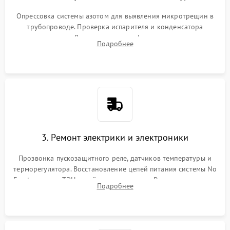
Опрессовка системы азотом для выявления микротрещин в
трубопроводе. Проверка испарителя и конденсатора
течеискателем. Демонтаж старого фильтра-осушителя и
Подробнее
продувка капиллярной трубки для устранения засоров.
3. Ремонт электрики и электроники
Прозвонка пускозащитного реле, датчиков температуры и
терморегулятора. Восстановление цепей питания системы No
Frost, включая ТЭН оттайки и вентилятор. Ремонт или замена
Подробнее
платы управления при сбоях алгоритмов.