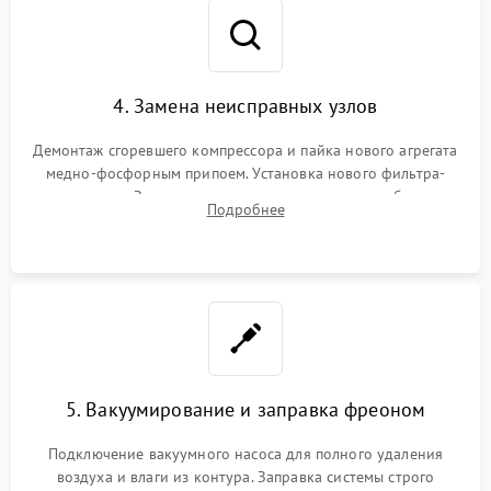
4. Замена неисправных узлов
Демонтаж сгоревшего компрессора и пайка нового агрегата
медно-фосфорным припоем. Установка нового фильтра-
осушителя. Замена изношенных вентиляторов обдува,
Подробнее
сломанных заслонок или поврежденных дверных петель.
5. Вакуумирование и заправка фреоном
Подключение вакуумного насоса для полного удаления
воздуха и влаги из контура. Заправка системы строго