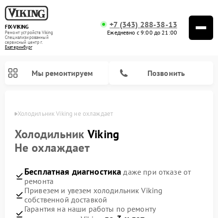
+7 (343) 288-38-13
FIX-VIKING
Ежедневно с 9:00 до 21:00
Ремонт устройств Viking
Специализированный
cервисный центр г.
Екатеринбург
Мы ремонтируем
Позвонить
бурге
Холодильник Viking не охлаждает
Холодильник
Viking
Не охлаждает
Ремонт варочных панелей Viking
Ремонт микроволновых печей Viking
Бесплатная диагностика
даже при отказе от
ремонта
Привезем и увезем холодильник Viking
собственной доставкой
Гарантия на наши работы по ремонту