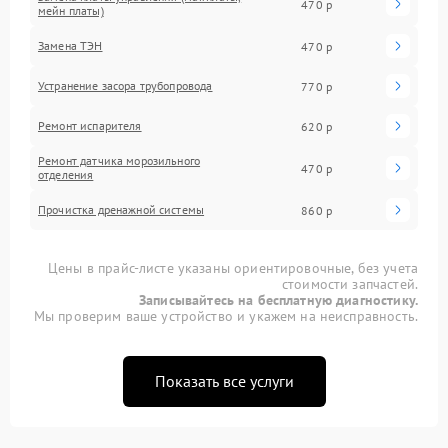
470 р
мейн платы)
Замена ТЭН
470 р
Устранение засора трубопровода
770 р
Ремонт испарителя
620 р
Ремонт датчика морозильного
470 р
отделения
Прочистка дренажной системы
860 р
Цены в прайс-листе указаны ориентировочные, без учета
стоимости запчастей.
Записывайтесь на бесплатную диагностику.
Мы проверим ваше устройство и укажем на неисправность.
Показать все услуги