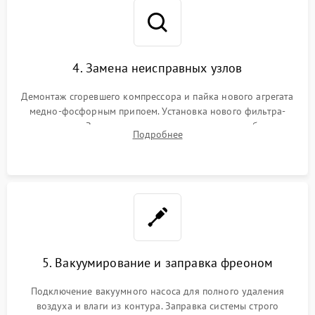
4. Замена неисправных узлов
Демонтаж сгоревшего компрессора и пайка нового агрегата
медно-фосфорным припоем. Установка нового фильтра-
осушителя. Замена изношенных вентиляторов обдува,
Подробнее
сломанных заслонок или поврежденных дверных петель.
5. Вакуумирование и заправка фреоном
Подключение вакуумного насоса для полного удаления
воздуха и влаги из контура. Заправка системы строго