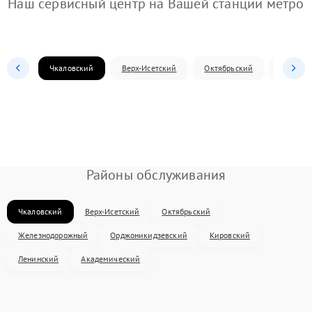
Наш сервисный центр на Вашей станции метро
Чкаловский
Верх-Исетский
Октябрьский
Железн
Районы обслуживания
Чкаловский
Верх-Исетский
Октябрьский
Железнодорожный
Орджоникидзевский
Кировский
Ленинский
Академический