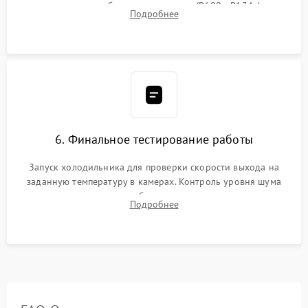
дозированным объемом хладагента (R600a, R134a) по
Подробнее
электронным весам. Контроль рабочего давления в системе.
6. Финальное тестирование работы
Запуск холодильника для проверки скорости выхода на
заданную температуру в камерах. Контроль уровня шума
компрессора, отсутствия обмерзания стенок и корректного
Подробнее
срабатывания системы автоматической оттайки.