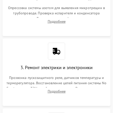
Опрессовка системы азотом для выявления микротрещин в
трубопроводе. Проверка испарителя и конденсатора
течеискателем. Демонтаж старого фильтра-осушителя и
Подробнее
продувка капиллярной трубки для устранения засоров.
3. Ремонт электрики и электроники
Прозвонка пускозащитного реле, датчиков температуры и
терморегулятора. Восстановление цепей питания системы No
Frost, включая ТЭН оттайки и вентилятор. Ремонт или замена
Подробнее
платы управления при сбоях алгоритмов.