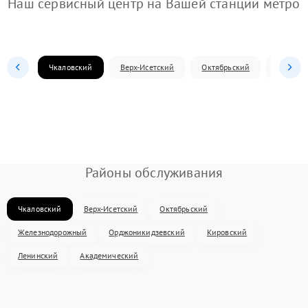
Наш сервисный центр на Вашей станции метро
Чкаловский
Верх-Исетский
Октябрьский
Железн
Районы обслуживания
Чкаловский
Верх-Исетский
Октябрьский
Железнодорожный
Орджоникидзевский
Кировский
Ленинский
Академический