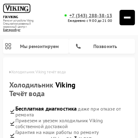
+7 (343) 288-38-13
FIX-VIKING
Ежедневно с 9:00 до 21:00
Ремонт устройств Viking
Специализированный
cервисный центр г.
Екатеринбург
Мы ремонтируем
Позвонить
бурге
Холодильник Viking течёт вода
Холодильник
Viking
Течёт вода
Ремонт варочных панелей Viking
Ремонт микроволновых печей Viking
Бесплатная диагностика
даже при отказе от
ремонта
Привезем и увезем холодильник Viking
собственной доставкой
Гарантия на наши работы по ремонту