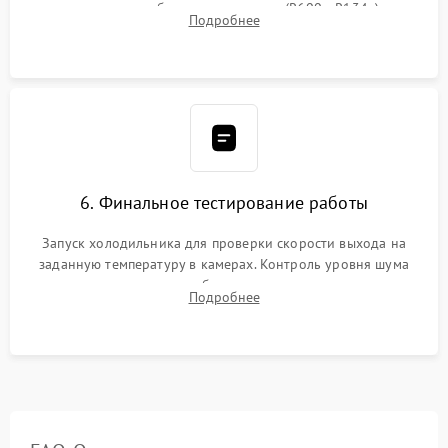
дозированным объемом хладагента (R600a, R134a) по
Подробнее
электронным весам. Контроль рабочего давления в системе.
6. Финальное тестирование работы
Запуск холодильника для проверки скорости выхода на
заданную температуру в камерах. Контроль уровня шума
компрессора, отсутствия обмерзания стенок и корректного
Подробнее
срабатывания системы автоматической оттайки.