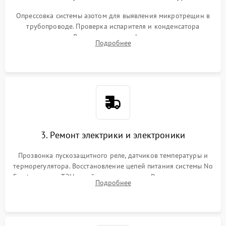
Опрессовка системы азотом для выявления микротрещин в
трубопроводе. Проверка испарителя и конденсатора
течеискателем. Демонтаж старого фильтра-осушителя и
Подробнее
продувка капиллярной трубки для устранения засоров.
3. Ремонт электрики и электроники
Прозвонка пускозащитного реле, датчиков температуры и
терморегулятора. Восстановление цепей питания системы No
Frost, включая ТЭН оттайки и вентилятор. Ремонт или замена
Подробнее
платы управления при сбоях алгоритмов.