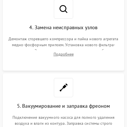
4. Замена неисправных узлов
Демонтаж сгоревшего компрессора и пайка нового агрегата
медно-фосфорным припоем. Установка нового фильтра-
осушителя. Замена изношенных вентиляторов обдува,
Подробнее
сломанных заслонок или поврежденных дверных петель.
5. Вакуумирование и заправка фреоном
Подключение вакуумного насоса для полного удаления
воздуха и влаги из контура. Заправка системы строго