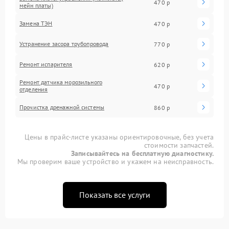
470 р
мейн платы)
Замена ТЭН
470 р
Устранение засора трубопровода
770 р
Ремонт испарителя
620 р
Ремонт датчика морозильного
470 р
отделения
Прочистка дренажной системы
860 р
Цены в прайс-листе указаны ориентировочные, без учета
стоимости запчастей.
Записывайтесь на бесплатную диагностику.
Мы проверим ваше устройство и укажем на неисправность.
Показать все услуги