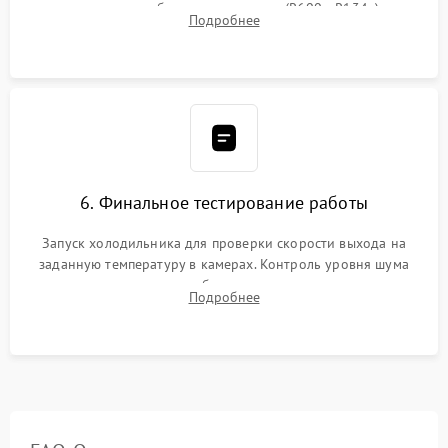
дозированным объемом хладагента (R600a, R134a) по
Подробнее
электронным весам. Контроль рабочего давления в системе.
6. Финальное тестирование работы
Запуск холодильника для проверки скорости выхода на
заданную температуру в камерах. Контроль уровня шума
компрессора, отсутствия обмерзания стенок и корректного
Подробнее
срабатывания системы автоматической оттайки.