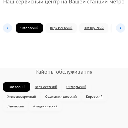
Наш сервисный центр на Вашей станции метро
Чкаловский
Верх-Исетский
Октябрьский
Железн
Районы обслуживания
Чкаловский
Верх-Исетский
Октябрьский
Железнодорожный
Орджоникидзевский
Кировский
Ленинский
Академический