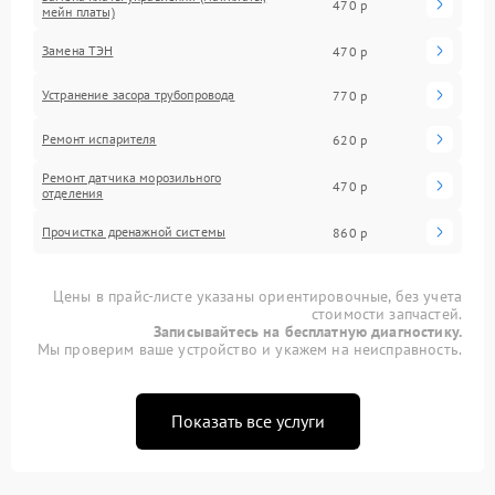
470 р
мейн платы)
Замена ТЭН
470 р
Устранение засора трубопровода
770 р
Ремонт испарителя
620 р
Ремонт датчика морозильного
470 р
отделения
Прочистка дренажной системы
860 р
Цены в прайс-листе указаны ориентировочные, без учета
стоимости запчастей.
Записывайтесь на бесплатную диагностику.
Мы проверим ваше устройство и укажем на неисправность.
Показать все услуги