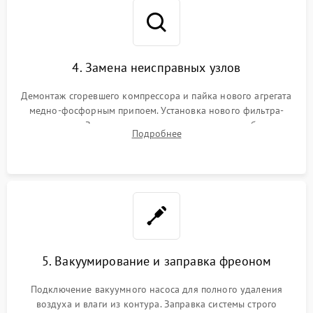
4. Замена неисправных узлов
Демонтаж сгоревшего компрессора и пайка нового агрегата
медно-фосфорным припоем. Установка нового фильтра-
осушителя. Замена изношенных вентиляторов обдува,
Подробнее
сломанных заслонок или поврежденных дверных петель.
5. Вакуумирование и заправка фреоном
Подключение вакуумного насоса для полного удаления
воздуха и влаги из контура. Заправка системы строго