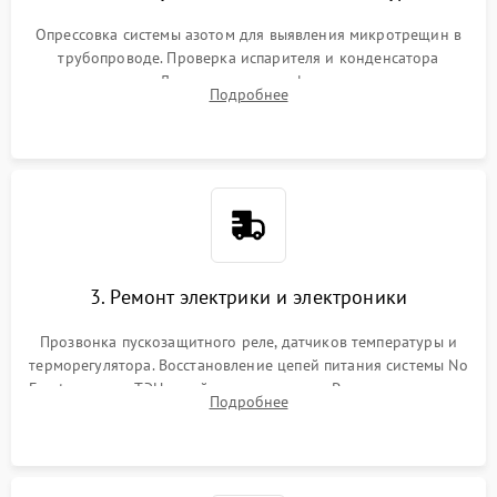
Опрессовка системы азотом для выявления микротрещин в
трубопроводе. Проверка испарителя и конденсатора
течеискателем. Демонтаж старого фильтра-осушителя и
Подробнее
продувка капиллярной трубки для устранения засоров.
3. Ремонт электрики и электроники
Прозвонка пускозащитного реле, датчиков температуры и
терморегулятора. Восстановление цепей питания системы No
Frost, включая ТЭН оттайки и вентилятор. Ремонт или замена
Подробнее
платы управления при сбоях алгоритмов.