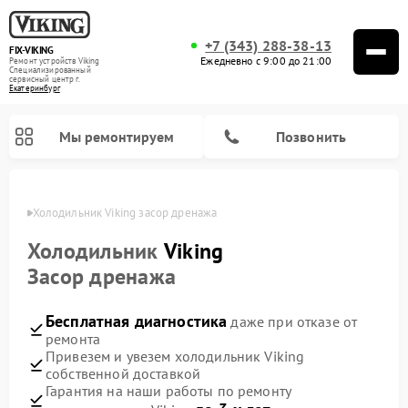
+7 (343) 288-38-13
FIX-VIKING
Ежедневно с 9:00 до 21:00
Ремонт устройств Viking
Специализированный
cервисный центр г.
Екатеринбург
Мы ремонтируем
Позвонить
бурге
Холодильник Viking засор дренажа
Холодильник
Viking
Засор дренажа
Ремонт варочных панелей Viking
Ремонт микроволновых печей Viking
Бесплатная диагностика
даже при отказе от
ремонта
Привезем и увезем холодильник Viking
собственной доставкой
Гарантия на наши работы по ремонту