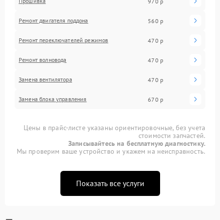
Прошивка
970 р
Ремонт двигателя поддона
560 р
Ремонт переключателей режимов
470 р
Ремонт волновода
470 р
Замена вентилятора
470 р
Замена блока управления
670 р
Цены в прайс-листе указаны ориентировочные, без учета
стоимости запчастей.
Записывайтесь на бесплатную диагностику.
Мы проверим ваше устройство и укажем на неисправность.
Показать все услуги