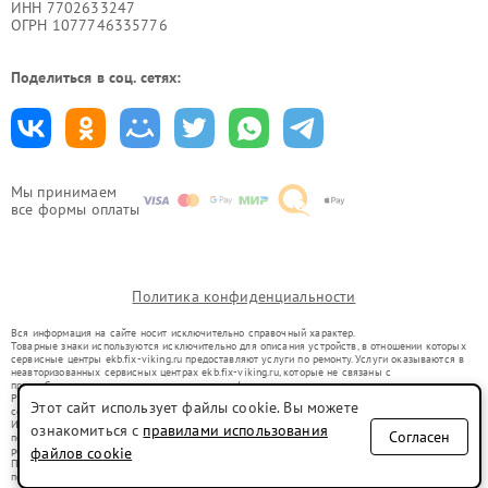
ИНН 7702633247
ОГРН 1077746335776
Поделиться в соц. сетях:
Мы принимаем
все формы оплаты
Политика конфиденциальности
Вся информация на сайте носит исключительно справочный характер.
Товарные знаки используются исключительно для описания устройств, в отношении которых
сервисные центры ekb.fix-viking.ru предоставляют услуги по ремонту. Услуги оказываются в
неавторизованных сервисных центрах ekb.fix-viking.ru, которые не связаны с
правообладателями товарных знаков или их официальными представителями.
Ремонт осуществляется для устройств, уже введенных в гражданский оборот в соответствии
Этот сайт использует файлы cookie. Вы можете
со статьей 1487 ГК РФ.
Использование товарных знаков не преследует цели индивидуализации услуг или введения
ознакомиться с
правилами использования
Согласен
потребителей в заблуждение, а служит для информирования о предоставляемых услугах по
ремонту техники указанных брендов.
файлов cookie
Представленная на сайте информация не является публичной офертой, определяемой
положениями Статьи 437(2) Гражданского кодекса РФ