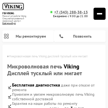
+7 (343) 288-38-13
FIX-VIKING
Ежедневно с 9:00 до 21:00
Ремонт устройств Viking
Специализированный
cервисный центр г.
Екатеринбург
Мы ремонтируем
Позвонить
бурге
Микроволновая печь Viking дисплей тусклый или мигает
Микроволновая печь
Viking
Дисплей тусклый или мигает
Ремонт варочных панелей Viking
Бесплатная диагностика
даже при отказе от
ремонта
Привезем и увезем микроволновую печь Viking
собственной доставкой
Гарантия на наши работы по ремонту