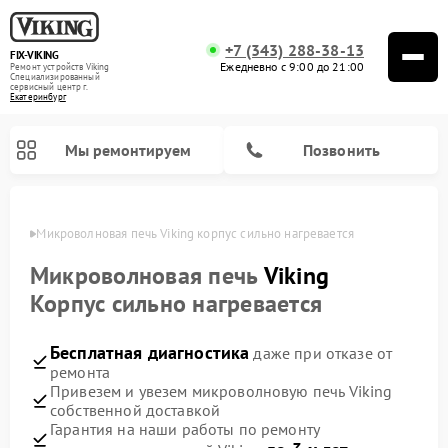
+7 (343) 288-38-13
FIX-VIKING
Ежедневно с 9:00 до 21:00
Ремонт устройств Viking
Специализированный
cервисный центр г.
Екатеринбург
Мы ремонтируем
Позвонить
бурге
Микроволновая печь Viking корпус сильно нагревается
Микроволновая печь
Viking
Корпус сильно нагревается
Ремонт варочных панелей Viking
Бесплатная диагностика
даже при отказе от
ремонта
Привезем и увезем микроволновую печь Viking
собственной доставкой
Гарантия на наши работы по ремонту