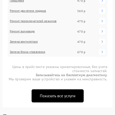
Прошивка
970 р
Ремонт двигателя поддона
560 р
Ремонт переключателей режимов
470 р
Ремонт волновода
470 р
Замена вентилятора
470 р
Замена блока управления
670 р
Цены в прайс-листе указаны ориентировочные, без учета
стоимости запчастей.
Записывайтесь на бесплатную диагностику.
Мы проверим ваше устройство и укажем на неисправность.
Показать все услуги