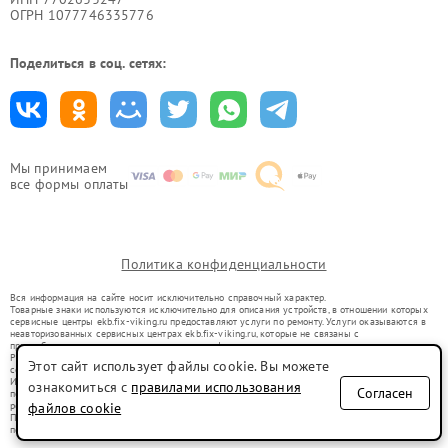
ОГРН 1077746335776
Поделиться в соц. сетях:
Мы принимаем
все формы оплаты
Политика конфиденциальности
Вся информация на сайте носит исключительно справочный характер.
Товарные знаки используются исключительно для описания устройств, в отношении которых
сервисные центры ekb.fix-viking.ru предоставляют услуги по ремонту. Услуги оказываются в
неавторизованных сервисных центрах ekb.fix-viking.ru, которые не связаны с
правообладателями товарных знаков или их официальными представителями.
Ремонт осуществляется для устройств, уже введенных в гражданский оборот в соответствии
Этот сайт использует файлы cookie. Вы можете
со статьей 1487 ГК РФ.
Использование товарных знаков не преследует цели индивидуализации услуг или введения
ознакомиться с
правилами использования
Согласен
потребителей в заблуждение, а служит для информирования о предоставляемых услугах по
ремонту техники указанных брендов.
файлов cookie
Представленная на сайте информация не является публичной офертой, определяемой
положениями Статьи 437(2) Гражданского кодекса РФ