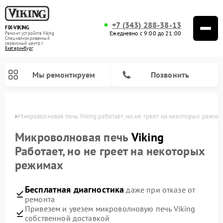
+7 (343) 288-38-13
FIX-VIKING
Ежедневно с 9:00 до 21:00
Ремонт устройств Viking
Специализированный
cервисный центр г.
Екатеринбург
Мы ремонтируем
Позвонить
бурге
Микроволновая печь Viking работает, но не греет на некоторых режим
Микроволновая печь
Viking
Работает, но не греет на некоторых
Ремонт варочных панелей Viking
режимах
Бесплатная диагностика
даже при отказе от
ремонта
Привезем и увезем микроволновую печь Viking
собственной доставкой