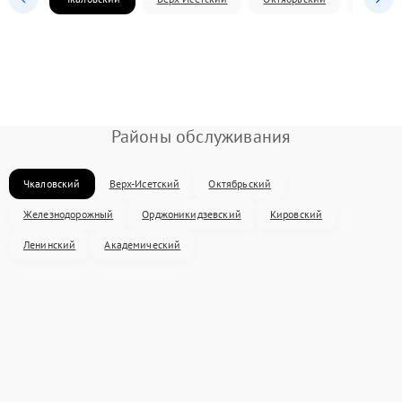
Районы обслуживания
Чкаловский
Верх-Исетский
Октябрьский
Железнодорожный
Орджоникидзевский
Кировский
Ленинский
Академический