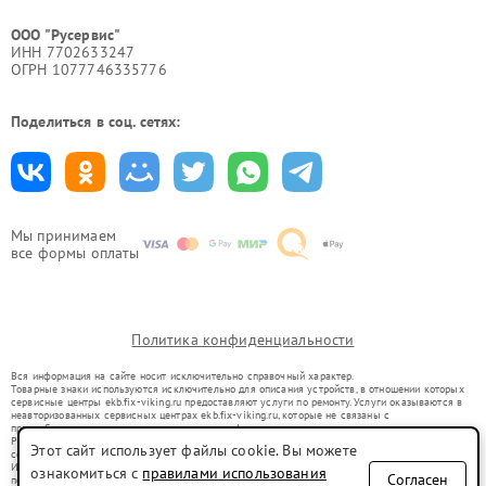
ООО "Русервис"
ИНН 7702633247
ОГРН 1077746335776
Поделиться в соц. сетях:
Мы принимаем
все формы оплаты
Политика конфиденциальности
Вся информация на сайте носит исключительно справочный характер.
Товарные знаки используются исключительно для описания устройств, в отношении которых
сервисные центры ekb.fix-viking.ru предоставляют услуги по ремонту. Услуги оказываются в
неавторизованных сервисных центрах ekb.fix-viking.ru, которые не связаны с
правообладателями товарных знаков или их официальными представителями.
Ремонт осуществляется для устройств, уже введенных в гражданский оборот в соответствии
Этот сайт использует файлы cookie. Вы можете
со статьей 1487 ГК РФ.
Использование товарных знаков не преследует цели индивидуализации услуг или введения
ознакомиться с
правилами использования
Согласен
потребителей в заблуждение, а служит для информирования о предоставляемых услугах по