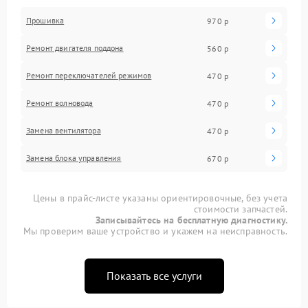
Прошивка
970 р
Ремонт двигателя поддона
560 р
Ремонт переключателей режимов
470 р
Ремонт волновода
470 р
Замена вентилятора
470 р
Замена блока управления
670 р
Цены в прайс-листе указаны ориентировочные, без учета
стоимости запчастей.
Записывайтесь на бесплатную диагностику.
Мы проверим ваше устройство и укажем на неисправность.
Показать все услуги